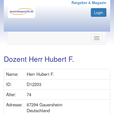
Ratgeber & Magazin
Login
Navigation
ein-/ausbl
Dozent Herr Hubert F.
Name:
Herr Hubert F.
ID:
D12203
Alter:
74
Adresse:
67294 Gauersheim
Deutschland