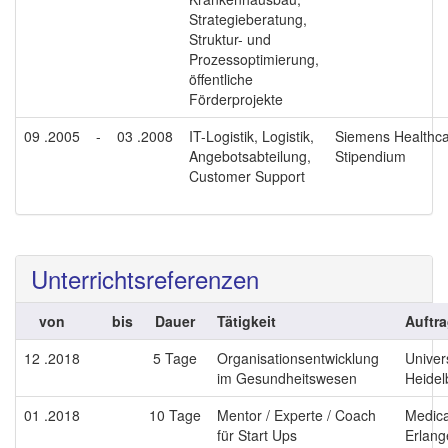
Strategieberatung,
Struktur- und
Prozessoptimierung,
öffentliche
Förderprojekte
09 .2005
-
03 .2008
IT-Logistik, Logistik,
Siemens Healthca
Angebotsabteilung,
Stipendium
Customer Support
Unterrichtsreferenzen
von
bis
Dauer
Tätigkeit
Auftr
12 .2018
5 Tage
Organisationsentwicklung
Univer
im Gesundheitswesen
Heidel
01 .2018
10 Tage
Mentor / Experte / Coach
Medica
für Start Ups
Erlang