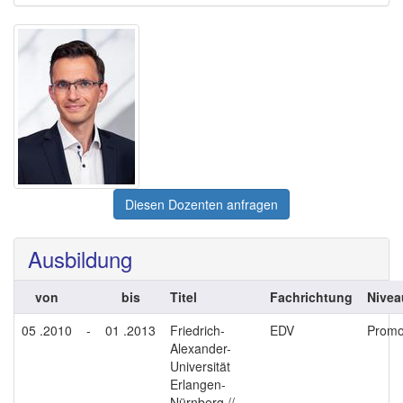
Diesen Dozenten anfragen
Ausbildung
von
bis
Titel
Fachrichtung
Nivea
05 .2010
-
01 .2013
Friedrich-
EDV
Promo
Alexander-
Universität
Erlangen-
Nürnberg //