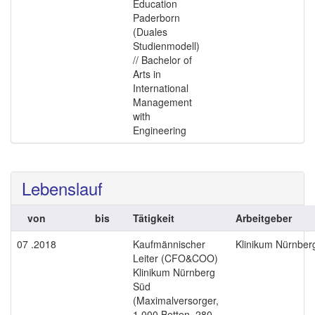
Education
Paderborn
(Duales
Studienmodell)
// Bachelor of
Arts in
International
Management
with
Engineering
Lebenslauf
von
bis
Tätigkeit
Arbeitgeber
07 .2018
Kaufmännischer
Klinikum Nürnber
Leiter (CFO&COO)
Klinikum Nürnberg
Süd
(Maximalversorger,
1.000 Betten, 280