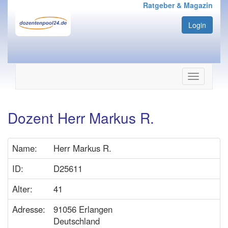
Ratgeber & Magazin
Login
Navigation
ein-/ausbl
Dozent Herr Markus R.
Name:
Herr Markus R.
ID:
D25611
Alter:
41
Adresse:
91056 Erlangen
Deutschland