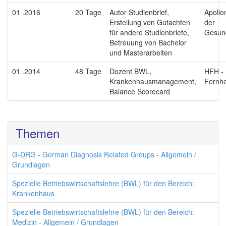
01 .2016
20 Tage
Autor Studienbrief,
Apollo
Erstellung von Gutachten
der
für andere Studienbriefe,
Gesund
Betreuung von Bachelor
und Masterarbeiten
01 .2014
48 Tage
Dozent BWL,
HFH -
Krankenhausmanagement,
Fernh
Balance Scorecard
Themen
G-DRG - German Diagnosis Related Groups - Allgemein /
Grundlagen
Spezielle Betriebswirtschaftslehre (BWL) für den Bereich:
Krankenhaus
Spezielle Betriebswirtschaftslehre (BWL) für den Bereich:
Medizin - Allgemein / Grundlagen