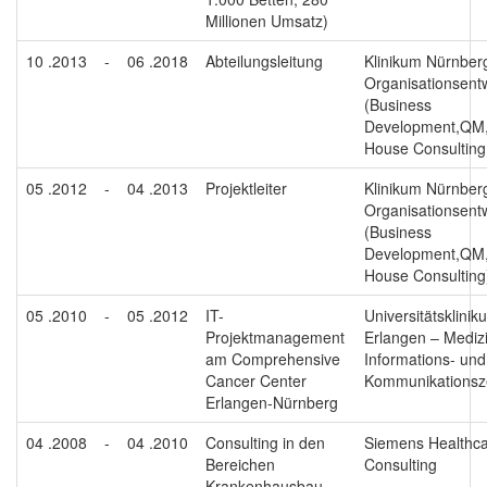
Millionen Umsatz)
10 .2013
-
06 .2018
Abteilungsleitung
Klinikum Nürnberg
Organisationsent
(Business
Development,QM,
House Consulting
05 .2012
-
04 .2013
Projektleiter
Klinikum Nürnberg
Organisationsent
(Business
Development,QM,
House Consulting
05 .2010
-
05 .2012
IT-
Universitätsklinik
Projektmanagement
Erlangen – Mediz
am Comprehensive
Informations- und
Cancer Center
Kommunikationsz
Erlangen-Nürnberg
04 .2008
-
04 .2010
Consulting in den
Siemens Healthca
Bereichen
Consulting
Krankenhausbau,