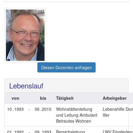
Diesen Dozenten anfragen
Lebenslauf
von
bis
Tätigkeit
Arbeitgeber
10 .1993
-
06 .2010
Wohnstättenleitung
Lebenshilfe Do
und Leitung Ambulant
Iller
Betreutes Wohnen
01 .1992
-
09 .1993
Bereichsleitung
LWV Einglieder