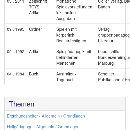
03 . 2011
Zeitschrift
monatliche
Göller Verlag, B
TOYS ,
Spielevorstellungen,
Baden
Artikel
inkl. online-
Ausgaben
09 . 1995
Ordner
Spielen mit
Verlag
körperlich
gruppenpädagog
Beeinträchtigten
Literatur
09 . 1992
Artikel
Spielpädagogik mit
Lebenshilfe
behinderten
Bundesvereinigu
Menschen
Marburg
04 . 1984
Buch
Australien-
Schettler
Tagebuch
Publikationenj Ha
Themen
Erziehungshelfer - Allgemein / Grundlagen
Heilpädagoge - Allgemein / Grundlagen