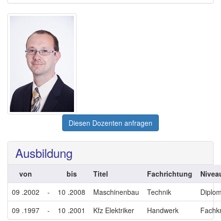
Diesen Dozenten anfragen
Ausbildung
von
bis
Titel
Fachrichtung
Nivea
09 .2002
-
10 .2008
Maschinenbau
Technik
Diplo
09 .1997
-
10 .2001
Kfz Elektriker
Handwerk
Fachkr