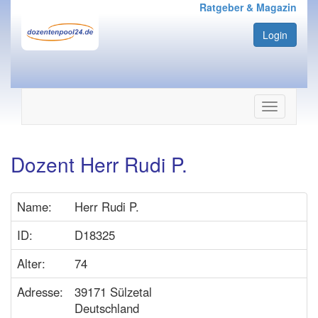
Ratgeber & Magazin
Login
Navigation
ein-/ausbl
Dozent Herr Rudi P.
Name:
Herr Rudi P.
ID:
D18325
Alter:
74
Adresse:
39171 Sülzetal
Deutschland