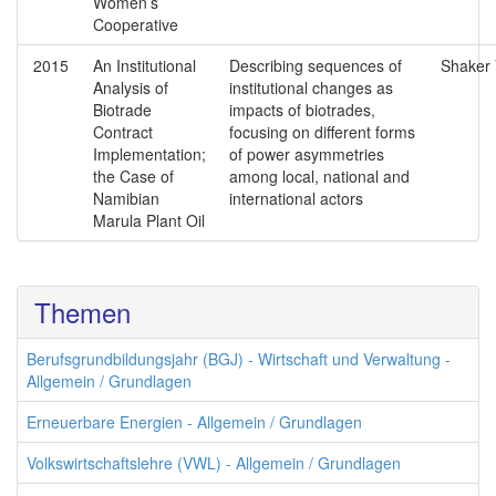
Women’s
Cooperative
2015
An Institutional
Describing sequences of
Shaker 
Analysis of
institutional changes as
Biotrade
impacts of biotrades,
Contract
focusing on different forms
Implementation;
of power asymmetries
the Case of
among local, national and
Namibian
international actors
Marula Plant Oil
Themen
Berufsgrundbildungsjahr (BGJ) - Wirtschaft und Verwaltung -
Allgemein / Grundlagen
Erneuerbare Energien - Allgemein / Grundlagen
Volkswirtschaftslehre (VWL) - Allgemein / Grundlagen