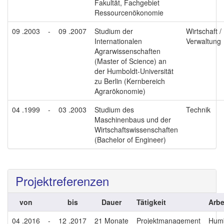
Fakultät, Fachgebiet
Ressourcenökonomie
09 .2003
-
09 .2007
Studium der
Wirtschaft /
Internationalen
Verwaltung
Agrarwissenschaften
(Master of Science) an
der Humboldt-Universität
zu Berlin (Kernbereich
Agrarökonomie)
04 .1999
-
03 .2003
Studium des
Technik
Maschinenbaus und der
Wirtschaftswissenschaften
(Bachelor of Engineer)
Projektreferenzen
von
bis
Dauer
Tätigkeit
Arbe
04 .2016
-
12 .2017
21 Monate
Projektmanagement
Humb