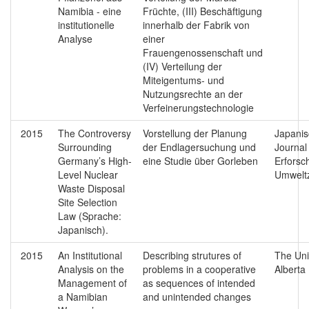
Namibia - eine
Früchte, (III) Beschäftigung
institutionelle
innerhalb der Fabrik von
Analyse
einer
Frauengenossenschaft und
(IV) Verteilung der
Miteigentums- und
Nutzungsrechte an der
Verfeinerungstechnologie
2015
The Controversy
Vorstellung der Planung
Japani
Surrounding
der Endlagersuchung und
Journal
Germany’s High-
eine Studie über Gorleben
Erforsc
Level Nuclear
Umwelt
Waste Disposal
Site Selection
Law (Sprache:
Japanisch).
2015
An Institutional
Describing strutures of
The Uni
Analysis on the
problems in a cooperative
Alberta
Management of
as sequences of intended
a Namibian
and unintended changes