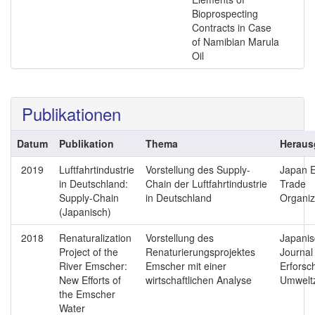
Bioprospecting
Contracts in Case
of Namibian Marula
Oil
Publikationen
Datum
Publikation
Thema
Heraus
2019
Luftfahrtindustrie
Vorstellung des Supply-
Japan E
in Deutschland:
Chain der Luftfahrtindustrie
Trade
Supply-Chain
in Deutschland
Organiz
(Japanisch)
2018
Renaturalization
Vorstellung des
Japani
Project of the
Renaturierungsprojektes
Journal
River Emscher:
Emscher mit einer
Erforsc
New Efforts of
wirtschaftlichen Analyse
Umwelt
the Emscher
Water