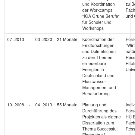
und Koordination
zu B
der Workcamps
Fach
"IGA Grüne Berufe"
und 
für Schüler und
Workshops
07 .2013
-
03 .2020
21 Monate
Koordination der
Fors
Feldforschungen
"Wir
und Dolmetschen
natür
zu den Themen
Ress
erneuerbare
Hito
Energien in
Unive
Deutschland und
Flusswasser
Management und
Renaturierung
10 .2008
-
04 .2013
55 Monate
Planung und
Indiv
Durchführung des
Fors
Projektes als eigene
HU B
Dissertation zum
Fach
Thema Successful
Ress
Elements of