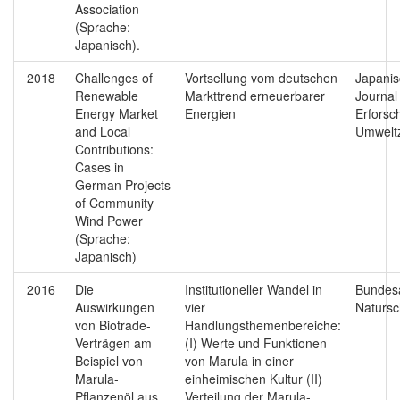
Association
(Sprache:
Japanisch).
2018
Challenges of
Vortsellung vom deutschen
Japani
Renewable
Markttrend erneuerbarer
Journal
Energy Market
Energien
Erforsc
and Local
Umwelt
Contributions:
Cases in
German Projects
of Community
Wind Power
(Sprache:
Japanisch)
2016
Die
Institutioneller Wandel in
Bundes
Auswirkungen
vier
Natursc
von Biotrade-
Handlungsthemenbereiche:
Verträgen am
(I) Werte und Funktionen
Beispiel von
von Marula in einer
Marula-
einheimischen Kultur (II)
Pflanzenöl aus
Verteilung der Marula-