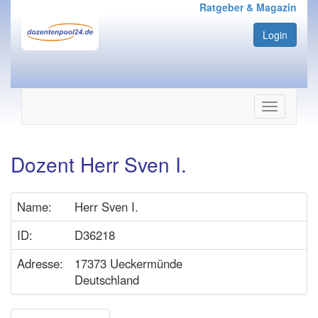
Ratgeber & Magazin
Login
Navigation
ein-/ausbl
Dozent Herr Sven I.
Name:
Herr Sven I.
ID:
D36218
Adresse:
17373 Ueckermünde
Deutschland