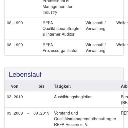
Professional of
Management for
Industry
08 .1999
REFA
Wirtschaft /
Weiter
Qualitätsbeauftragter
Verwaltung
& Interner Auditor
08 .1999
REFA
Wirtschaft /
Weiter
Prozessorganisator
Verwaltung
Lebenslauf
von
bis
Tätigkeit
Arb
03 .2019
Ausbildungsbegleiter
Ber
(BF
03 .2009
-
09 .2019
Vorstand und
REF
Qualitätsmanagementbeauftragter
REFA Hessen e. V.