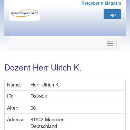
Ratgeber & Magazin
Login
Navigation
ein-/ausbl
Dozent Herr Ulrich K.
Name:
Herr Ulrich K.
ID:
D22952
Alter:
66
Adresse:
81543 München
Deutschland