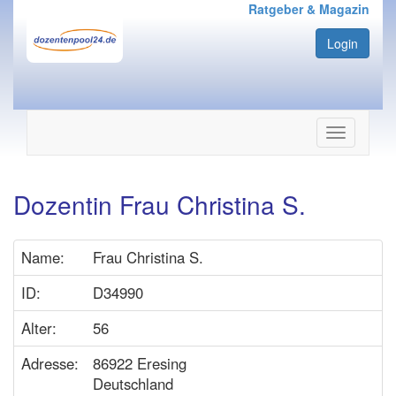
Ratgeber & Magazin
Login
Navigation
ein-/ausbl
Dozentin Frau Christina S.
Name:
Frau Christina S.
ID:
D34990
Alter:
56
Adresse:
86922 Eresing
Deutschland