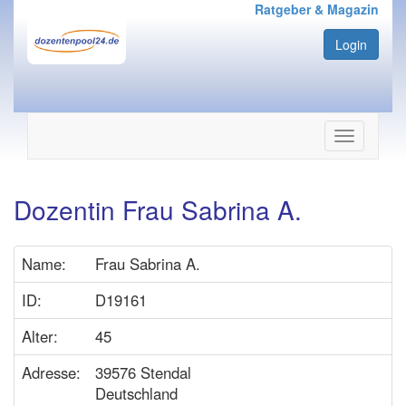
Ratgeber & Magazin
Login
Navigation
ein-/ausbl
Dozentin Frau Sabrina A.
Name:
Frau Sabrina A.
ID:
D19161
Alter:
45
Adresse:
39576 Stendal
Deutschland