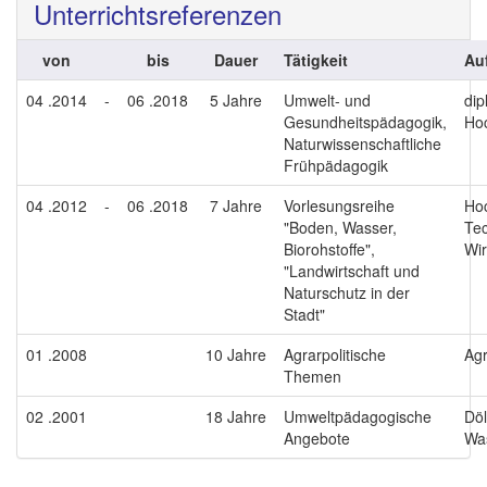
Unterrichtsreferenzen
von
bis
Dauer
Tätigkeit
Au
04 .2014
-
06 .2018
5 Jahre
Umwelt- und
dip
Gesundheitspädagogik,
Ho
Naturwissenschaftliche
Frühpädagogik
04 .2012
-
06 .2018
7 Jahre
Vorlesungsreihe
Hoc
"Boden, Wasser,
Tec
Biorohstoffe",
Wir
"Landwirtschaft und
Naturschutz in der
Stadt"
01 .2008
10 Jahre
Agrarpolitische
Agr
Themen
02 .2001
18 Jahre
Umweltpädagogische
Döl
Angebote
Wa