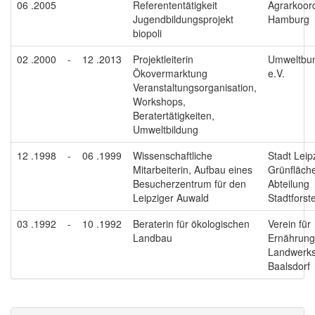
06 .2005
Referententätigkeit
Agrarkoord
Jugendbildungsprojekt
Hamburg
biopoli
02 .2000
-
12 .2013
Projektleiterin
Umweltbun
Ökovermarktung
e.V.
Veranstaltungsorganisation,
Workshops,
Beratertätigkeiten,
Umweltbildung
12 .1998
-
06 .1999
Wissenschaftliche
Stadt Leip
Mitarbeiterin, Aufbau eines
Grünfläch
Besucherzentrum für den
Abteilung
Leipziger Auwald
Stadtforst
03 .1992
-
10 .1992
Beraterin für ökologischen
Verein für
Landbau
Ernährung
Landwerks
Baalsdorf