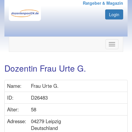
Ratgeber & Magazin
Login
Navigation
ein-/ausbl
Dozentin Frau Urte G.
Name:
Frau Urte G.
ID:
D26483
Alter:
58
Adresse:
04279 Leipzig
Deutschland