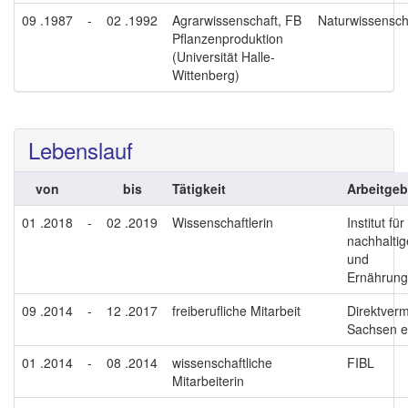
09 .1987
-
02 .1992
Agrarwissenschaft, FB
Naturwissensch
Pflanzenproduktion
(Universität Halle-
Wittenberg)
Lebenslauf
von
bis
Tätigkeit
Arbeitgeb
01 .2018
-
02 .2019
Wissenschaftlerin
Institut für
nachhalti
und
Ernährungs
09 .2014
-
12 .2017
freiberufliche Mitarbeit
Direktverm
Sachsen e
01 .2014
-
08 .2014
wissenschaftliche
FIBL
Mitarbeiterin