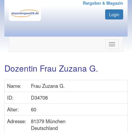
Ratgeber & Magazin
Login
Navigation
ein-/ausbl
Dozentin Frau Zuzana G.
Name:
Frau Zuzana G.
ID:
D34708
Alter:
60
Adresse:
81379 München
Deutschland