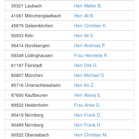
35321 Laubach
Herr Walter B.
41061 Mönchengladbach
Herr Ali B.
45879 Gelsenkirchen
Herr Christian K.
50933 Köln
Herr Ali S.
56414 Hundsangen
Herr Andreas P.
59348 Lüdinghausen
Frau Henriette R.
61197 Florstadt
Herr Dirk G.
80807 München
Herr Michael G.
85716 Unterschleissheim
Herr Ke Z.
87600 Kaufbeuren
Herr Alexej S.
89522 Heidenheim
Frau Anke G.
90419 Nürnberg
Herr Frank D.
90489 Nürnberg
Herr Frank H.
90522 Oberasbach
Herr Christian M.