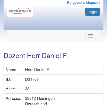
Ratgeber & Magazin
Login
Navigation
ein-/ausbl
Dozent Herr Daniel F.
Name:
Herr Daniel F.
ID:
D31787
Alter:
38
Adresse:
38312 Heiningen
Deutschland