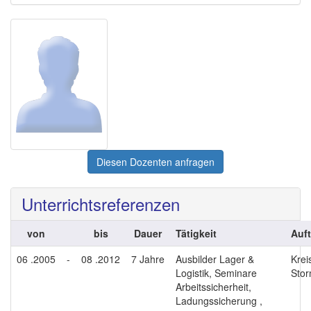
Diesen Dozenten anfragen
Unterrichtsreferenzen
von
bis
Dauer
Tätigkeit
Auf
06 .2005
-
08 .2012
7 Jahre
Ausbilder Lager &
Krei
Logistik, Seminare
Sto
Arbeitssicherheit,
Ladungssicherung ,