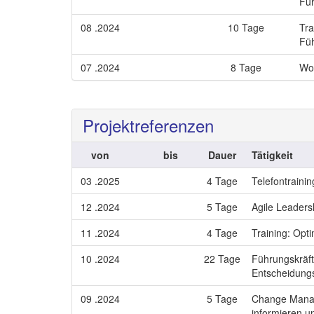
Füh
08 .2024
10 Tage
Tra
Füh
07 .2024
8 Tage
Wor
Projektreferenzen
von
bis
Dauer
Tätigkeit
03 .2025
4 Tage
Telefontrainin
12 .2024
5 Tage
Agile Leaders
11 .2024
4 Tage
Training: Opti
10 .2024
22 Tage
Führungskräf
Entscheidungs
09 .2024
5 Tage
Change Manage
informieren u