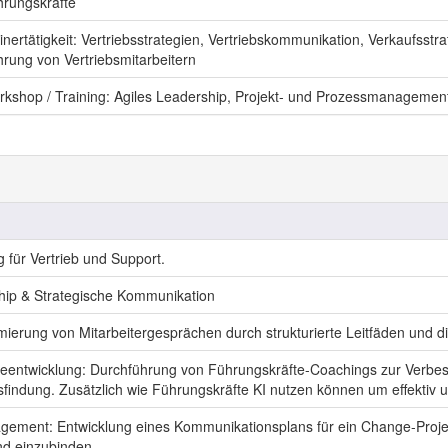
rungskräfte
inertätigkeit: Vertriebsstrategien, Vertriebskommunikation, Verkaufsst
rung von Vertriebsmitarbeitern
kshop / Training: Agiles Leadership, Projekt- und Prozessmanagemen
g für Vertrieb und Support.
hip & Strategische Kommunikation
mierung von Mitarbeitergesprächen durch strukturierte Leitfäden und di
teentwicklung: Durchführung von Führungskräfte-Coachings zur Verb
findung. Zusätzlich wie Führungskräfte KI nutzen können um effektiv un
ment: Entwicklung eines Kommunikationsplans für ein Change-Projek
nd einzubinden.