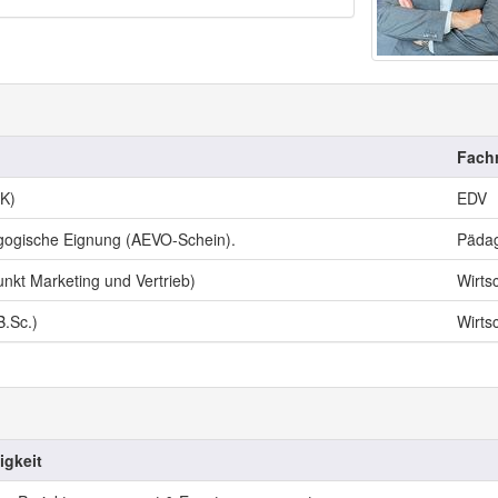
Fach
HK)
EDV
agogische Eignung (AEVO-Schein).
Päda
nkt Marketing und Vertrieb)
Wirts
B.Sc.)
Wirts
igkeit