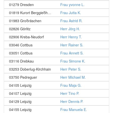
01279 Dresden
Frau yvonne L.
01819 Kurort Berggießhübel
Frau Jutta K.
01983 Großräschen
Frau Astrid R.
02826 Görlitz
Herr Jörg H.
02906 Kreba-Neudorf
Herr Henry T.
03046 Cottbus
Herr Rainer S.
03051 Cottbus
Frau Annett S.
03116 Drebkau
Frau Simone K.
03253 Doberlug-Kirchhain
Herr Peter S.
03750 Pedreguer
Herr Michael M.
04105 Leipzig
Frau Maja G.
04107 Leipzig
Herr Tino P.
04129 Leipzig
Herr Dennis P.
04155 Leipzig
Frau Manuela E.