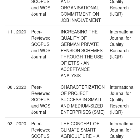
SCOPUS
AND
Quality
and WOS
ORGANISATIONAL
Research
Journal
COMMITMENT ON
(IJQR)
JOB INVOLVEMENT
11 . 2020
Peer-
INCREASING THE
International
Reviewed
QUALITY OF
Journal for
SCOPUS
GERMAN PRIVATE
Quality
and WOS
PENSION SCHEMES
Research
Journal
THROUGH THE USE
(IJQR)
OF ETFS - AN
ACCEPTANCE
ANALYSIS
08 . 2020
Peer-
CHARACTERIZATION
International
Reviewed
OF PROJECT
Journal for
SCOPUS
SUCCESS IN SMALL
Quality
and WOS
AND MEDIUM-SIZED
Research
Journal
ENTERPRISES (SME)
(IJQR)
03 . 2020
Peer-
THE CONCEPT OF
International
Reviewed
CLIMATE SMART
Journal for
SCOPUS
AGRICULTURE – A
Quality