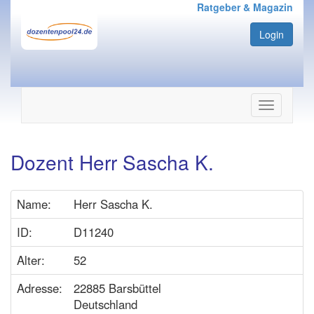
Ratgeber & Magazin
Login
Navigation
ein-/ausbl
Dozent Herr Sascha K.
Name:
Herr Sascha K.
ID:
D11240
Alter:
52
Adresse:
22885 Barsbüttel
Deutschland