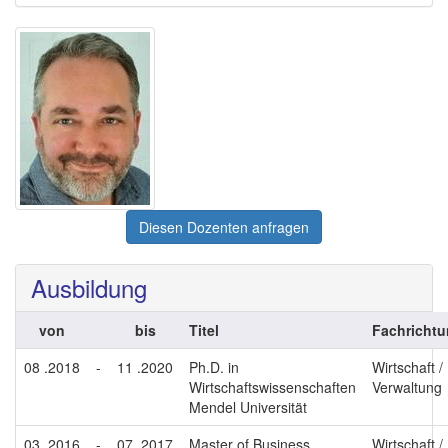
Diesen Dozenten anfragen
Ausbildung
von
bis
Titel
Fachricht
08 .2018
-
11 .2020
Ph.D. in
Wirtschaft /
Wirtschaftswissenschaften
Verwaltung
Mendel Universität
03 .2016
-
07 .2017
Master of Business
Wirtschaft /