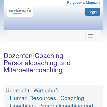
Ratgeber & Magazin
Login
Navigation
ein-/ausbl
Dozenten Coaching -
Personalcoaching und
Mitarbeitercoaching
Übersicht
Wirtschaft
Human Resources
Coaching
Coaching - Personalcoaching und