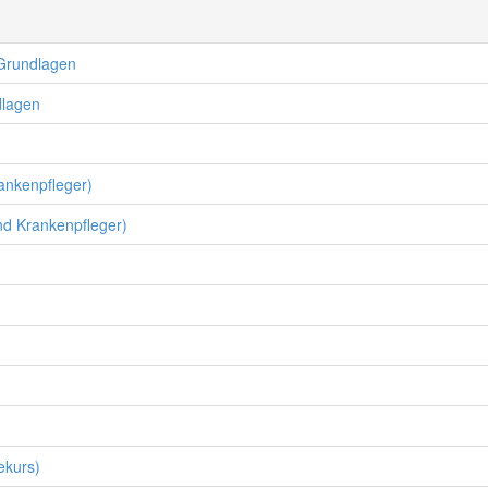
 Grundlagen
dlagen
ankenpfleger)
nd Krankenpfleger)
ekurs)