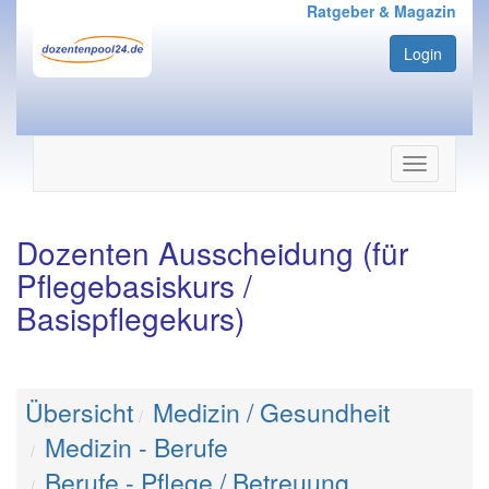
Ratgeber & Magazin
Login
Navigation
ein-/ausbl
Dozenten Ausscheidung (für
Pflegebasiskurs /
Basispflegekurs)
Übersicht
Medizin / Gesundheit
Medizin - Berufe
Berufe - Pflege / Betreuung