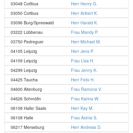
03048 Cottbus
Herr Henry G.
03050 Cottbus
Herr Aribert K.
03096 Burg/Spreewald
Herr Harald K.
03222 Lübbenau
Frau Mandy P.
03750 Pedreguer
Herr Michael M.
04105 Leipzig
Herr Jens P.
04109 Leipzig
Frau Lisa H.
04299 Leipzig
Frau Jenny K.
04425 Taucha
Herr Felix H.
04600 Altenburg
Frau Ramona V.
04626 Schmölln
Frau Karina W.
06108 Halle/ Saale
Herr Kay M.
06108 Halle
Frau Axinia S.
06217 Merseburg
Herr Andreas D.