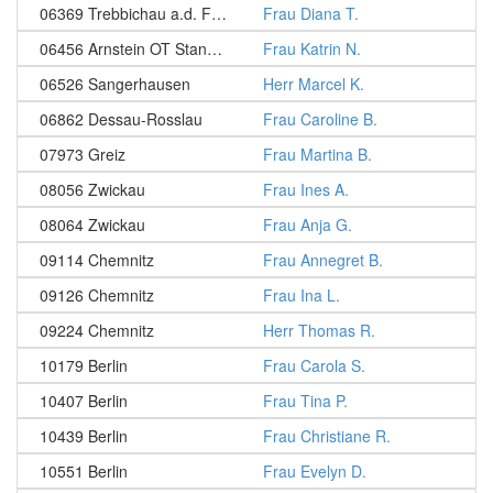
06369 Trebbichau a.d. Fuhne/ Südliches Anhalt
Frau Diana T.
06456 Arnstein OT Stangerode
Frau Katrin N.
06526 Sangerhausen
Herr Marcel K.
06862 Dessau-Rosslau
Frau Caroline B.
07973 Greiz
Frau Martina B.
08056 Zwickau
Frau Ines A.
08064 Zwickau
Frau Anja G.
09114 Chemnitz
Frau Annegret B.
09126 Chemnitz
Frau Ina L.
09224 Chemnitz
Herr Thomas R.
10179 Berlin
Frau Carola S.
10407 Berlin
Frau Tina P.
10439 Berlin
Frau Christiane R.
10551 Berlin
Frau Evelyn D.