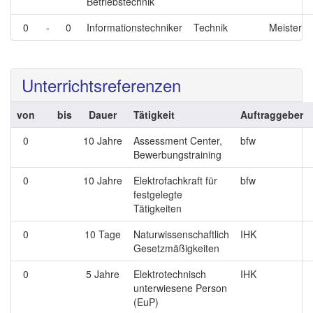
Betriebstechnik
0
-
0
Informationstechniker
Technik
Meister
Unterrichtsreferenzen
von
bis
Dauer
Tätigkeit
Auftraggeber
0
10 Jahre
Assessment Center,
bfw
Bewerbungstraining
0
10 Jahre
Elektrofachkraft für
bfw
festgelegte
Tätigkeiten
0
10 Tage
Naturwissenschaftlich
IHK
Gesetzmäßigkeiten
0
5 Jahre
Elektrotechnisch
IHK
unterwiesene Person
(EuP)