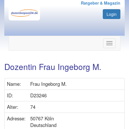
Ratgeber & Magazin
Login
Navigation
ein-/ausbl
Dozentin Frau Ingeborg M.
Name:
Frau Ingeborg M.
ID:
D23246
Alter:
74
Adresse:
50767 Köln
Deutschland