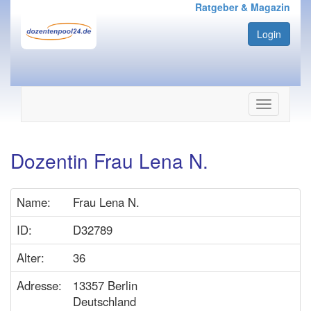
Ratgeber & Magazin
Login
Navigation
ein-/ausbl
Dozentin Frau Lena N.
Name:
Frau Lena N.
ID:
D32789
Alter:
36
Adresse:
13357 Berlin
Deutschland