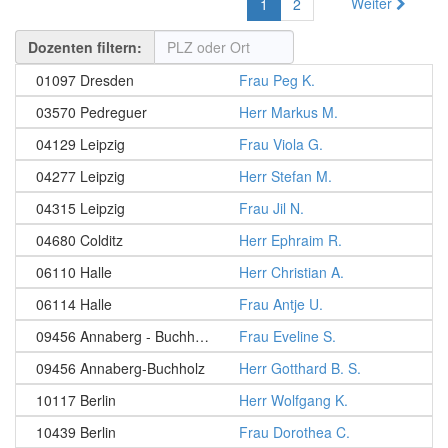
Weiter
1
2
Dozenten filtern:
01097 Dresden
Frau Peg K.
03570 Pedreguer
Herr Markus M.
04129 Leipzig
Frau Viola G.
04277 Leipzig
Herr Stefan M.
04315 Leipzig
Frau Jil N.
04680 Colditz
Herr Ephraim R.
06110 Halle
Herr Christian A.
06114 Halle
Frau Antje U.
09456 Annaberg - Buchholz
Frau Eveline S.
09456 Annaberg-Buchholz
Herr Gotthard B. S.
10117 Berlin
Herr Wolfgang K.
10439 Berlin
Frau Dorothea C.