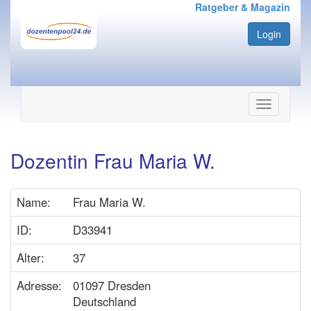
Ratgeber & Magazin
Login
Navigation
ein-/ausbl
Dozentin Frau Maria W.
Name:
Frau Maria W.
ID:
D33941
Alter:
37
Adresse:
01097 Dresden
Deutschland