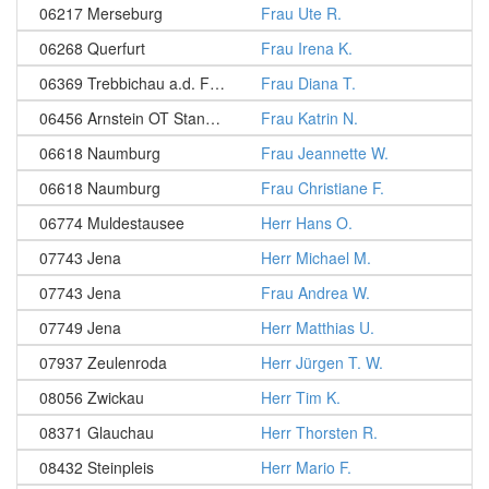
06217 Merseburg
Frau Ute R.
06268 Querfurt
Frau Irena K.
06369 Trebbichau a.d. Fuhne/ Südliches Anhalt
Frau Diana T.
06456 Arnstein OT Stangerode
Frau Katrin N.
06618 Naumburg
Frau Jeannette W.
06618 Naumburg
Frau Christiane F.
06774 Muldestausee
Herr Hans O.
07743 Jena
Herr Michael M.
07743 Jena
Frau Andrea W.
07749 Jena
Herr Matthias U.
07937 Zeulenroda
Herr Jürgen T. W.
08056 Zwickau
Herr Tim K.
08371 Glauchau
Herr Thorsten R.
08432 Steinpleis
Herr Mario F.