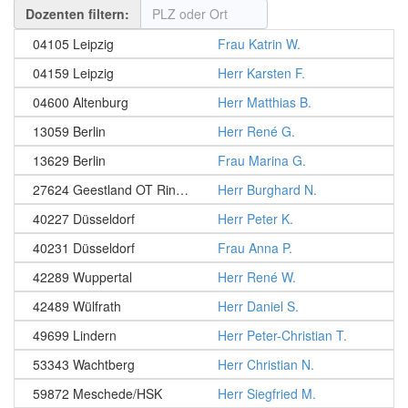
Dozenten filtern:
04105 Leipzig
Frau Katrin W.
04159 Leipzig
Herr Karsten F.
04600 Altenburg
Herr Matthias B.
13059 Berlin
Herr René G.
13629 Berlin
Frau Marina G.
27624 Geestland OT Ringstedt
Herr Burghard N.
40227 Düsseldorf
Herr Peter K.
40231 Düsseldorf
Frau Anna P.
42289 Wuppertal
Herr René W.
42489 Wülfrath
Herr Daniel S.
49699 Lindern
Herr Peter-Christian T.
53343 Wachtberg
Herr Christian N.
59872 Meschede/HSK
Herr Siegfried M.