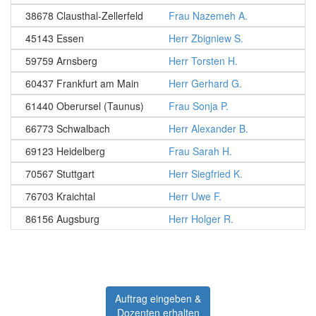
38678 Clausthal-Zellerfeld
Frau Nazemeh A.
45143 Essen
Herr Zbigniew S.
59759 Arnsberg
Herr Torsten H.
60437 Frankfurt am Main
Herr Gerhard G.
61440 Oberursel (Taunus)
Frau Sonja P.
66773 Schwalbach
Herr Alexander B.
69123 Heidelberg
Frau Sarah H.
70567 Stuttgart
Herr Siegfried K.
76703 Kraichtal
Herr Uwe F.
86156 Augsburg
Herr Holger R.
Auftrag eingeben &
Dozenten erhalten