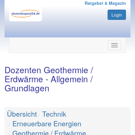
Ratgeber & Magazin
Login
Navigation
ein-/ausbl
Dozenten Geothermie /
Erdwärme - Allgemein /
Grundlagen
Übersicht
Technik
Erneuerbare Energien
Geothermie / Erdwärme