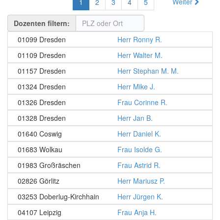
Weiter
1
2
3
4
5
Dozenten filtern:
01099 Dresden
Herr Ronny R.
01109 Dresden
Herr Walter M.
01157 Dresden
Herr Stephan M. M.
01324 Dresden
Herr Mike J.
01326 Dresden
Frau Corinne R.
01328 Dresden
Herr Jan B.
01640 Coswig
Herr Daniel K.
01683 Wolkau
Frau Isolde G.
01983 Großräschen
Frau Astrid R.
02826 Görlitz
Herr Mariusz P.
03253 Doberlug-Kirchhain
Herr Jürgen K.
04107 Leipzig
Frau Anja H.