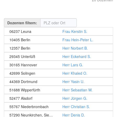
Dozenten filtern:
06237 Leuna
Frau Kerstin S.
10405 Berlin
Frau Hein-Peter L.
12357 Berlin
Herr Norbert B.
29345 Unterlüß
Herr Eckehard S.
30165 Hannover
Herr Lars G.
42699 Solingen
Herr Khaled O.
44369 Dortmund
Herr Yasin U.
51688 Wipperfürth
Herr Sebastian W.
52477 Alsdorf
Herr Jürgen G.
55767 Niederbrombach
Herr Christian S.
57290 Neunkirchen, Siegerland
Herr Denis D.