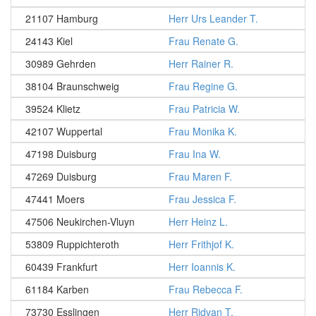
21107 Hamburg
Herr Urs Leander T.
24143 Kiel
Frau Renate G.
30989 Gehrden
Herr Rainer R.
38104 Braunschweig
Frau Regine G.
39524 Klietz
Frau Patricia W.
42107 Wuppertal
Frau Monika K.
47198 Duisburg
Frau Ina W.
47269 Duisburg
Frau Maren F.
47441 Moers
Frau Jessica F.
47506 Neukirchen-Vluyn
Herr Heinz L.
53809 Ruppichteroth
Herr Frithjof K.
60439 Frankfurt
Herr Ioannis K.
61184 Karben
Frau Rebecca F.
73730 Esslingen
Herr Ridvan T.