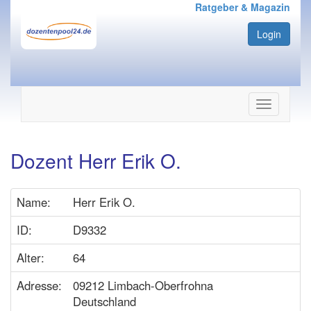
Ratgeber & Magazin
Login
Navigation
ein-/ausbl
Dozent Herr Erik O.
Name:
Herr Erik O.
ID:
D9332
Alter:
64
Adresse:
09212 Limbach-Oberfrohna
Deutschland