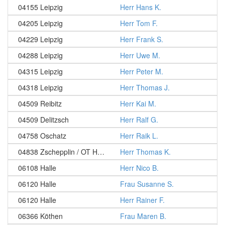
04155 Leipzig
Herr Hans K.
04205 Leipzig
Herr Tom F.
04229 Leipzig
Herr Frank S.
04288 Leipzig
Herr Uwe M.
04315 Leipzig
Herr Peter M.
04318 Leipzig
Herr Thomas J.
04509 Reibitz
Herr Kai M.
04509 Delitzsch
Herr Ralf G.
04758 Oschatz
Herr Raik L.
04838 Zschepplin / OT Hohenprießnitz
Herr Thomas K.
06108 Halle
Herr Nico B.
06120 Halle
Frau Susanne S.
06120 Halle
Herr Rainer F.
06366 Köthen
Frau Maren B.