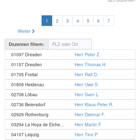
1
2
3
4
5
6
7
Weiter
Dozenten filtern:
01097 Dresden
Herr Peter Z.
01157 Dresden
Herr Thomas H.
01705 Freital
Herr Ralf D.
01809 Heidenau
Herr Uwe S.
02708 Löbau
Herr Sven L.
02736 Beiersdorf
Herr Klaus-Peter R.
02929 Rothenburg
Herr Dietmar F.
03294 La Hoya de Elche, Spanien
Herr Martin F.
04107 Leipzig
Herr Tino P.