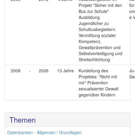
Projekt "Sicher mit den
für
Bus zur Schule"
un
Ausbildung
e.V
Jugendlicher zu
Schulbusbegleitern.
Vermittlung sozialer
Kompetenz,
Gewaltprävention und
Selbstverteidigung und
Streitschlichtung
2008
-
2026
13 Jahre
Kursleitung des
Ju
Projektes: "Nicht mit
Sa
mir" Prävention
sexualisierter Gewalt
gegenüber Kindern
Themen
Datenbanken - Allgemein / Grundlagen