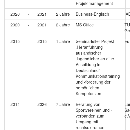
Projektmanagement
2020
-
2021
2 Jahre
Business-Englisch
IA
2020
-
2021
2 Jahre
MS Office
TU
G
2015
-
2015
1 Jahre
Seminarleiter Projekt
Eu
„Heranführung
ausländischer
Jugendlicher an eine
Ausbildung in
Deutschland“
Kommunikationstraining
und -förderung der
persönlichen
Kompetenzen
2014
-
2026
7 Jahre
Beratung von
La
Sportvereinen und -
Sa
verbänden zum
e.
Umgang mit
rechtsextremen