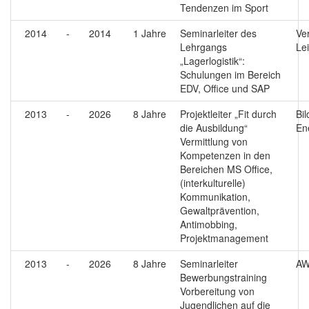
Tendenzen im Sport
2014
-
2014
1 Jahre
Seminarleiter des
Ve
Lehrgangs
Le
„Lagerlogistik“:
Schulungen im Bereich
EDV, Office und SAP
2013
-
2026
8 Jahre
Projektleiter „Fit durch
Bi
die Ausbildung“
En
Vermittlung von
Kompetenzen in den
Bereichen MS Office,
(interkulturelle)
Kommunikation,
Gewaltprävention,
Antimobbing,
Projektmanagement
2013
-
2026
8 Jahre
Seminarleiter
AW
Bewerbungstraining
Vorbereitung von
Jugendlichen auf die