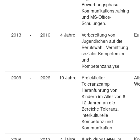
Bewerbungsphase.
Kommunikationstraining
und MS-Office-
Schulungen.
2013
-
2016
4 Jahre
Vorbereitung von
Eu
Jugendlichen auf die
Berufswahl, Vermittlung
sozialer Kompetenzen
und
Kompetenzanalyse.
2009
-
2026
10 Jahre
Projektleiter
All
Toleranzcamp
We
Heranführung von
Kindern im Alter von 6-
12 Jahren an die
Bereiche Toleranz,
interkulturelle
Kompetenz und
Kommunikation
2009
-
2012
4 Jahre
Ausbildungsleiter im
Koo