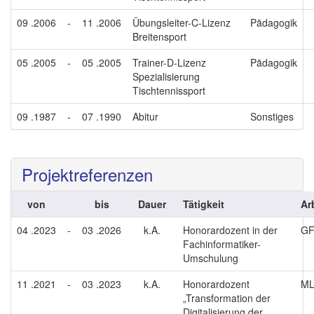
09 .2006
-
11 .2006
Übungsleiter-C-Lizenz
Pädagogik
Breitensport
05 .2005
-
05 .2005
Trainer-D-Lizenz
Pädagogik
Spezialisierung
Tischtennissport
09 .1987
-
07 .1990
Abitur
Sonstiges
Projektreferenzen
von
bis
Dauer
Tätigkeit
Ar
04 .2023
-
03 .2026
k.A.
Honorardozent in der
GF
Fachinformatiker-
Umschulung
11 .2021
-
03 .2023
k.A.
Honorardozent
ML
„Transformation der
Digitalisierung der