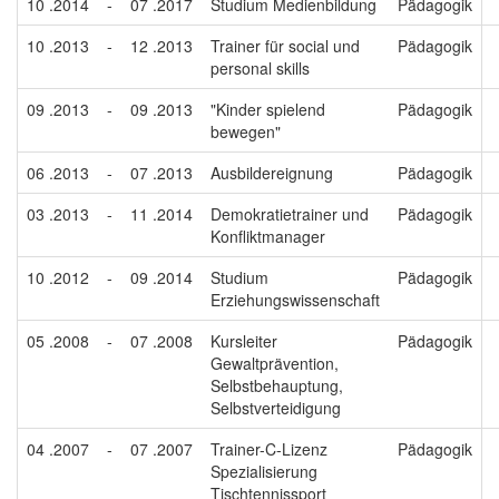
10 .2014
-
07 .2017
Studium Medienbildung
Pädagogik
10 .2013
-
12 .2013
Trainer für social und
Pädagogik
personal skills
09 .2013
-
09 .2013
"Kinder spielend
Pädagogik
bewegen"
06 .2013
-
07 .2013
Ausbildereignung
Pädagogik
03 .2013
-
11 .2014
Demokratietrainer und
Pädagogik
Konfliktmanager
10 .2012
-
09 .2014
Studium
Pädagogik
Erziehungswissenschaft
05 .2008
-
07 .2008
Kursleiter
Pädagogik
Gewaltprävention,
Selbstbehauptung,
Selbstverteidigung
04 .2007
-
07 .2007
Trainer-C-Lizenz
Pädagogik
Spezialisierung
Tischtennissport