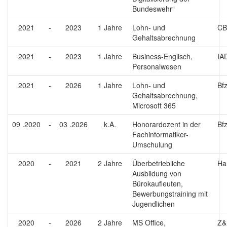
Bundeswehr“
2021
-
2023
1 Jahre
Lohn- und
C
Gehaltsabrechnung
2021
-
2023
1 Jahre
Business-Englisch,
IA
Personalwesen
2021
-
2026
1 Jahre
Lohn- und
Bf
Gehaltsabrechnung,
Microsoft 365
09 .2020
-
03 .2026
k.A.
Honorardozent in der
Bf
Fachinformatiker-
Umschulung
2020
-
2021
2 Jahre
Überbetriebliche
Ha
Ausbildung von
Bürokaufleuten,
Bewerbungstraining mit
Jugendlichen
2020
-
2026
2 Jahre
MS Office,
Z&