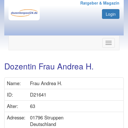
Ratgeber & Magazin
Login
Navigation
ein-/ausbl
Dozentin Frau Andrea H.
Name:
Frau Andrea H.
ID:
D21641
Alter:
63
Adresse:
01796 Struppen
Deutschland