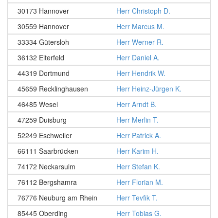
30173 Hannover
Herr Christoph D.
30559 Hannover
Herr Marcus M.
33334 Gütersloh
Herr Werner R.
36132 Eiterfeld
Herr Daniel A.
44319 Dortmund
Herr Hendrik W.
45659 Recklinghausen
Herr Heinz-Jürgen K.
46485 Wesel
Herr Arndt B.
47259 Duisburg
Herr Merlin T.
52249 Eschweiler
Herr Patrick A.
66111 Saarbrücken
Herr Karim H.
74172 Neckarsulm
Herr Stefan K.
76112 Bergshamra
Herr Florian M.
76776 Neuburg am Rhein
Herr Tevfik T.
85445 Oberding
Herr Tobias G.