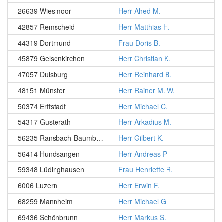
26639 Wiesmoor
Herr Ahed M.
42857 Remscheid
Herr Matthias H.
44319 Dortmund
Frau Doris B.
45879 Gelsenkirchen
Herr Christian K.
47057 Duisburg
Herr Reinhard B.
48151 Münster
Herr Rainer M. W.
50374 Erftstadt
Herr Michael C.
54317 Gusterath
Herr Arkadius M.
56235 Ransbach-Baumbach
Herr Gilbert K.
56414 Hundsangen
Herr Andreas P.
59348 Lüdinghausen
Frau Henriette R.
6006 Luzern
Herr Erwin F.
68259 Mannheim
Herr Michael G.
69436 Schönbrunn
Herr Markus S.