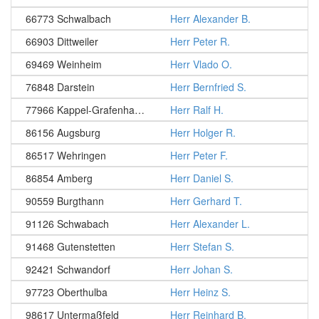
66773 Schwalbach
Herr Alexander B.
66903 Dittweiler
Herr Peter R.
69469 Weinheim
Herr Vlado O.
76848 Darstein
Herr Bernfried S.
77966 Kappel-Grafenhausen
Herr Ralf H.
86156 Augsburg
Herr Holger R.
86517 Wehringen
Herr Peter F.
86854 Amberg
Herr Daniel S.
90559 Burgthann
Herr Gerhard T.
91126 Schwabach
Herr Alexander L.
91468 Gutenstetten
Herr Stefan S.
92421 Schwandorf
Herr Johan S.
97723 Oberthulba
Herr Heinz S.
98617 Untermaßfeld
Herr Reinhard B.