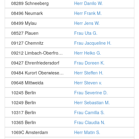
08289 Schneeberg
Herr Danilo W.
08496 Neumark
Herr Frank M.
08499 Mylau
Herr Jens W.
08527 Plauen
Frau Uta G.
09127 Chemnitz
Frau Jacqueline H.
09212 Limbach-Oberfrohna
Herr Heiko G.
09427 Ehrenfriedersdorf
Frau Doreen K.
09484 Kurort Oberwiesenthal
Herr Steffen H.
09648 Mittweida
Herr Steven v.
10245 Berlin
Frau Severine D.
10249 Berlin
Herr Sebastian M.
10317 Berlin
Frau Camilla S.
10365 Berlin
Frau Claudia N.
1069C Amsterdam
Herr Matin S.