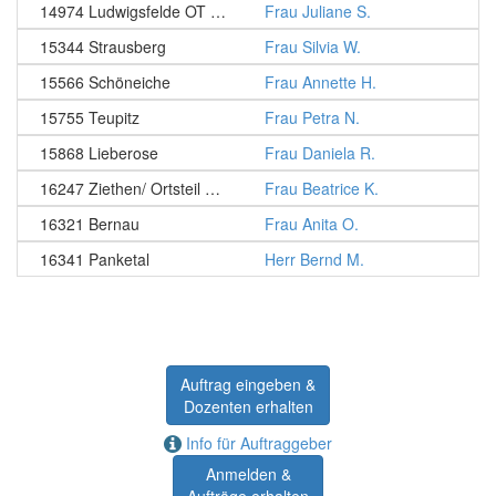
14974 Ludwigsfelde OT Ahrensdorf
Frau Juliane S.
15344 Strausberg
Frau Silvia W.
15566 Schöneiche
Frau Annette H.
15755 Teupitz
Frau Petra N.
15868 Lieberose
Frau Daniela R.
16247 Ziethen/ Ortsteil Groß Ziethen
Frau Beatrice K.
16321 Bernau
Frau Anita O.
16341 Panketal
Herr Bernd M.
Auftrag eingeben &
Dozenten erhalten
Info für Auftraggeber
Anmelden &