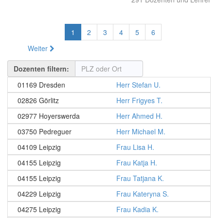
1
2
3
4
5
6
Weiter
Dozenten filtern:
01169 Dresden
Herr Stefan U.
02826 Görlitz
Herr Frigyes T.
02977 Hoyerswerda
Herr Ahmed H.
03750 Pedreguer
Herr Michael M.
04109 Leipzig
Frau Lisa H.
04155 Leipzig
Frau Katja H.
04155 Leipzig
Frau Tatjana K.
04229 Leipzig
Frau Kateryna S.
04275 Leipzig
Frau Kadia K.