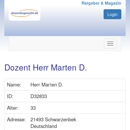
Ratgeber & Magazin
Login
Navigation
ein-/ausbl
Dozent Herr Marten D.
Name:
Herr Marten D.
ID:
D32833
Alter:
33
Adresse:
21493 Schwarzenbek
Deutschland