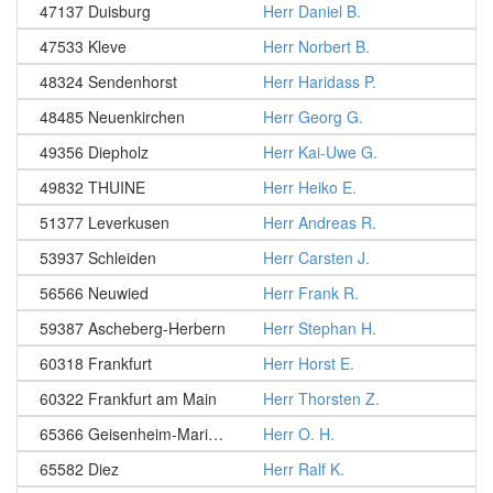
47137 Duisburg
Herr Daniel B.
47533 Kleve
Herr Norbert B.
48324 Sendenhorst
Herr Haridass P.
48485 Neuenkirchen
Herr Georg G.
49356 Diepholz
Herr Kai-Uwe G.
49832 THUINE
Herr Heiko E.
51377 Leverkusen
Herr Andreas R.
53937 Schleiden
Herr Carsten J.
56566 Neuwied
Herr Frank R.
59387 Ascheberg-Herbern
Herr Stephan H.
60318 Frankfurt
Herr Horst E.
60322 Frankfurt am Main
Herr Thorsten Z.
65366 Geisenheim-Marienthal
Herr O. H.
65582 Diez
Herr Ralf K.