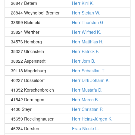
26847 Detern
Herr Kiril K.
28844 Weyhe bei Bremen
Herr Stefan W.
33699 Bielefeld
Herr Thorsten G.
33824 Werther
Herr Wilfried K.
34576 Homberg
Herr Matthias H.
35327 Ulrichstein
Herr Patrick F.
38822 Aspenstedt
Herr Jörn B.
39118 Magdeburg
Herr Sebastian T.
40227 Düsseldorf
Herr Dirk Johann K.
41352 Korschenbroich
Herr Mustafa D.
41542 Dormagen
Herr Marco B.
4400 Steyr
Herr Christian P.
45659 Recklinghausen
Herr Heinz-Jürgen K.
46284 Dorsten
Frau Nicole L.