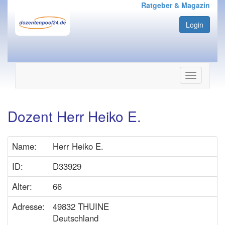
Ratgeber & Magazin
Login
Navigation
ein-/ausbl
Dozent Herr Heiko E.
Name:
Herr Heiko E.
ID:
D33929
Alter:
66
Adresse:
49832 THUINE
Deutschland