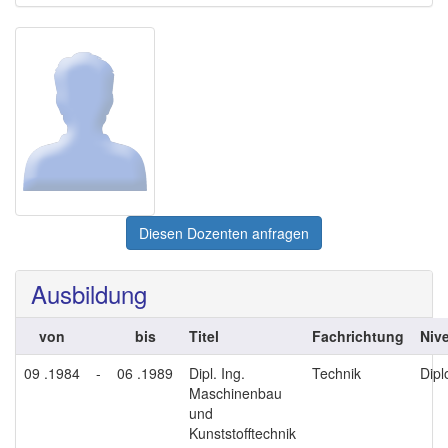
Diesen Dozenten anfragen
Ausbildung
von
bis
Titel
Fachrichtung
Niv
09 .1984
-
06 .1989
Dipl. Ing.
Technik
Dip
Maschinenbau
und
Kunststofftechnik