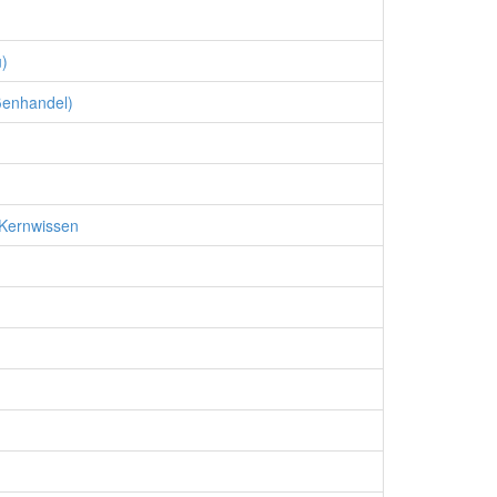
u)
ßenhandel)
 Kernwissen