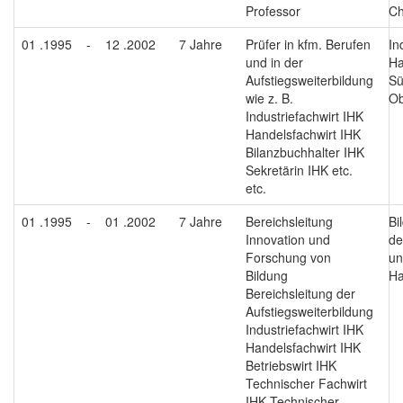
Professor
Ch
01 .1995
-
12 .2002
7 Jahre
Prüfer in kfm. Berufen
In
und in der
Ha
Aufstiegsweiterbildung
Sü
wie z. B.
Ob
Industriefachwirt IHK
Handelsfachwirt IHK
Bilanzbuchhalter IHK
Sekretärin IHK etc.
etc.
01 .1995
-
01 .2002
7 Jahre
Bereichsleitung
Bi
Innovation und
de
Forschung von
un
Bildung
Ha
Bereichsleitung der
Aufstiegsweiterbildung
Industriefachwirt IHK
Handelsfachwirt IHK
Betriebswirt IHK
Technischer Fachwirt
IHK Technischer