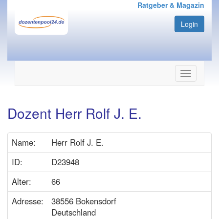
Ratgeber & Magazin
Login
Navigation
ein-/ausbl
Dozent Herr Rolf J. E.
Name:
Herr Rolf J. E.
ID:
D23948
Alter:
66
Adresse:
38556 Bokensdorf
Deutschland