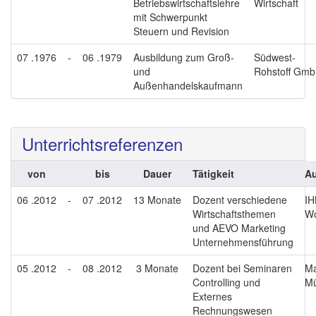
Betriebswirtschaftslehre
Wirtschaft
mit Schwerpunkt
Steuern und Revision
07 .1976
-
06 .1979
Ausbildung zum Groß-
Südwest-
und
Rohstoff Gm
Außenhandelskaufmann
Unterrichtsreferenzen
von
bis
Dauer
Tätigkeit
Au
06 .2012
-
07 .2012
13 Monate
Dozent verschiedene
IH
Wirtschaftsthemen
Wo
und AEVO Marketing
Unternehmensführung
05 .2012
-
08 .2012
3 Monate
Dozent bei Seminaren
Ma
Controlling und
M
Externes
Rechnungswesen