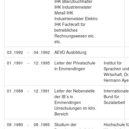
IHK Bilanzbuchhalter
IHK Industriemeister
Metall IHK
Industriemeister Elektro
IHK Fachkraft für
betriebliches
Rechnungswesen etc.
etc.
03 .1992
-
04 .1992
AEVO Ausbildung
01 .1991
-
12 .1995
Leiter der Privatschule
Institut für
in Emmendingen
Sprachen un
Wirtschaft. Dr
Hermann Aye
01 .1988
-
12 .1991
Leiter der Nebenstelle
Internationale
der IB´s in
Bund für
Emmendingen
Sozialarbeit
Umschulungen im kfm.
Bereich
09 .1980
-
08 .1985
Studium der
Hochschule f