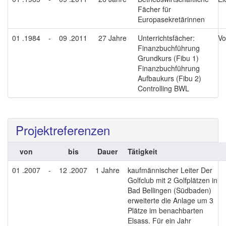
Fächer für
Europasekretärinnen
01 .1984
-
09 .2011
27 Jahre
Unterrichtsfächer:
Vo
Finanzbuchführung
Grundkurs (Fibu 1)
Finanzbuchführung
Aufbaukurs (Fibu 2)
Controlling BWL
Projektreferenzen
von
bis
Dauer
Tätigkeit
01 .2007
-
12 .2007
1 Jahre
kaufmännischer Leiter Der
Golfclub mit 2 Golfplätzen in
Bad Bellingen (Südbaden)
erweiterte die Anlage um 3
Plätze im benachbarten
Elsass. Für ein Jahr