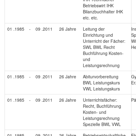
Betriebswirt IHK
Bilanzbuchhalter IHK
etc. etc.
01 .1985
-
09 .2011
26 Jahre
Leitung der
Ins
Einrichtung und
Sp
Unterricht der Fächer:
Wi
SWL BWL Recht
He
Buchführung Kosten-
und
Leistungsrechnung
01 .1985
-
09 .2011
26 Jahre
Abiturvorbereitung
Gy
BWL Leistungskurs
Er
VWL Leistungskurs
01 .1985
-
09 .2011
26 Jahre
Unterrichtsfächer:
Pä
Recht, Buchführung
Kosten- und
Leistungsrechnung
Spezielle BWL VWL
01 .1985
-
09 .2011
26 Jahre
Betriebswirtschaftliche
El