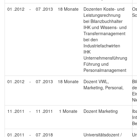
01 .2012
-
07 .2013
18 Monate
Dozenten Koste- und
Os
Leistungsrechnung
Sc
bei Bilanzbuchhalter
IHK und Wissens- und
Transfermanagement
bei den
Industriefachwirten
IHK
Unternehmensführung
Führung und
Personalmanagement
01 .2012
-
07 .2013
18 Monate
Dozent VWL,
Bi
Marketing, Personal,
de
Ei
Ni
11 .2011
-
11 .2011
1 Monate
Dozent Marketing
Ib
In
Be
01 .2011
-
07 .2018
Universitätsdozent /
Un