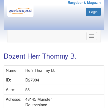
Ratgeber & Magazin
Login
Navigation
ein-/ausbl
Dozent Herr Thommy B.
Name:
Herr Thommy B.
ID:
D27984
Alter:
53
Adresse:
48145 Münster
Deutschland