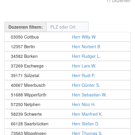
17 Dozenten
Dozenten filtern:
03050 Cottbus
Herr Willy W.
12357 Berlin
Herr Norbert B.
34582 Borken
Herr Rudger L.
37269 Eschwege
Herr Lars W.
39171 Sülzetal
Herr Rudi P.
40667 Meerbusch
Herr Günter S.
51688 Wipperfürth
Herr Sebastian W.
57250 Netphen
Herr Nico H.
58239 Schwerte
Herr Manfred K.
66128 Saarbrücken
Herr Stefan D.
73563 Mögglingen
Herr Thomas S.