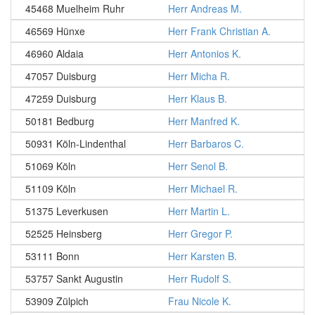
45468 Muelheim Ruhr
Herr Andreas M.
46569 Hünxe
Herr Frank Christian A.
46960 Aldaia
Herr Antonios K.
47057 Duisburg
Herr Micha R.
47259 Duisburg
Herr Klaus B.
50181 Bedburg
Herr Manfred K.
50931 Köln-Lindenthal
Herr Barbaros C.
51069 Köln
Herr Senol B.
51109 Köln
Herr Michael R.
51375 Leverkusen
Herr Martin L.
52525 Heinsberg
Herr Gregor P.
53111 Bonn
Herr Karsten B.
53757 Sankt Augustin
Herr Rudolf S.
53909 Zülpich
Frau Nicole K.