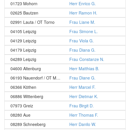
01723 Mohorn
Herr Enrico G.
02625 Bautzen
Herr Ramon H.
02991 Lauta / OT Torno
Frau Liane M.
04105 Leipzig
Frau Simone L.
04129 Leipzig
Frau Viola G.
04179 Leipzig
Frau Diana G.
04289 Leipzig
Frau Constanze N.
04600 Altenburg
Herr Matthias B.
06193 Nauendorf / OT Merbitz
Frau Diane G.
06366 Köthen
Herr Marcel F.
06886 Wittenberg
Herr Dietmar K.
07973 Greiz
Frau Birgit D.
08280 Aue
Herr Thomas F.
08289 Schneeberg
Herr Danilo W.